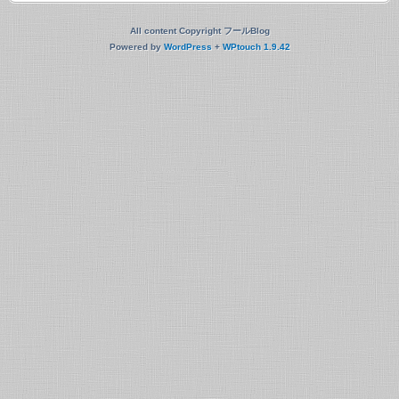
All content Copyright フールBlog
Powered by
WordPress
+
WPtouch 1.9.42