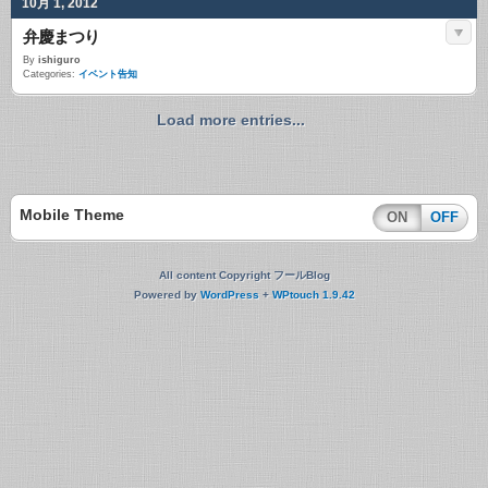
10月 1, 2012
弁慶まつり
By
ishiguro
Categories:
イベント告知
Load more entries...
Mobile Theme
ON
OFF
All content Copyright フールBlog
Powered by
WordPress
+
WPtouch 1.9.42