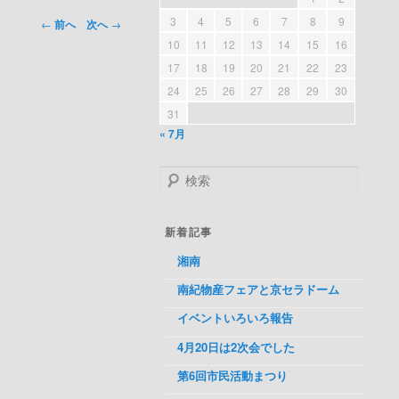
3
4
5
6
7
8
9
投稿ナビゲ
←
前へ
次へ
→
ーション
10
11
12
13
14
15
16
17
18
19
20
21
22
23
24
25
26
27
28
29
30
31
« 7月
検索
新着記事
湘南
南紀物産フェアと京セラドーム
イベントいろいろ報告
4月20日は2次会でした
第6回市民活動まつり