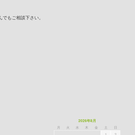
んでもご相談下さい。
2026年8月
月
火
水
木
金
土
日
1
2