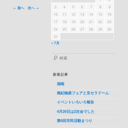
3
4
5
6
7
8
9
投稿ナビゲ
←
前へ
次へ
→
ーション
10
11
12
13
14
15
16
17
18
19
20
21
22
23
24
25
26
27
28
29
30
31
« 7月
検索
新着記事
湘南
南紀物産フェアと京セラドーム
イベントいろいろ報告
4月20日は2次会でした
第6回市民活動まつり