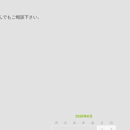
んでもご相談下さい。
2026年8月
月
火
水
木
金
土
日
1
2