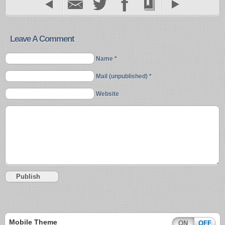
Leave A Comment
Name *
Mail (unpublished) *
Website
Mobile Theme
ON
OFF