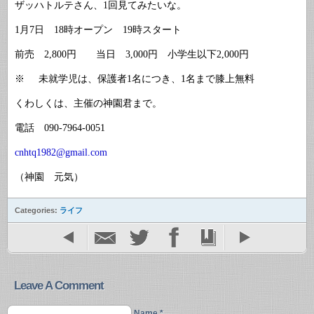
ザッハトルテさん、
回見てみたいな。
1
月
日
時オープン
時スタート
1
7
18
19
前売
円 当日
円 小学生以下
円
2,800
3,000
2,000
未就学児は、保護者
名につき、
名まで膝上無料
※
1
1
くわしくは、主催の神園君まで。
電話
090-7964-0051
cnhtq1982@gmail.com
（神園 元気）
Categories:
ライフ
Leave A Comment
Name *